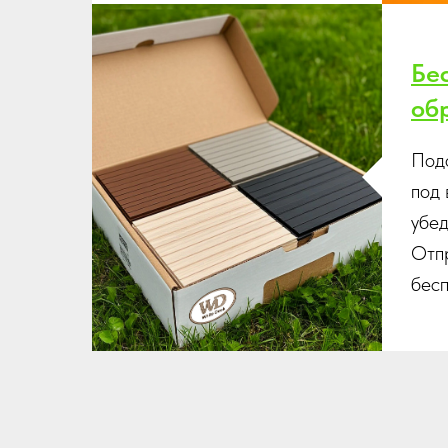
Бе
об
Под
под 
убед
Отп
бес