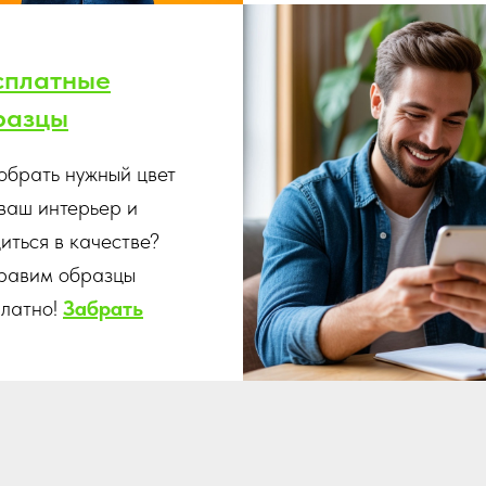
сплатные
разцы
обрать нужный цвет
ваш интерьер и
иться в качестве?
равим образцы
платно!
Забрать